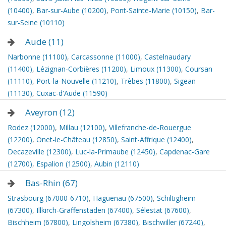
(10400)
,
Bar-sur-Aube (10200)
,
Pont-Sainte-Marie (10150)
,
Bar-
sur-Seine (10110)
Aude (11)
Narbonne (11100)
,
Carcassonne (11000)
,
Castelnaudary
(11400)
,
Lézignan-Corbières (11200)
,
Limoux (11300)
,
Coursan
(11110)
,
Port-la-Nouvelle (11210)
,
Trèbes (11800)
,
Sigean
(11130)
,
Cuxac-d'Aude (11590)
Aveyron (12)
Rodez (12000)
,
Millau (12100)
,
Villefranche-de-Rouergue
(12200)
,
Onet-le-Château (12850)
,
Saint-Affrique (12400)
,
Decazeville (12300)
,
Luc-la-Primaube (12450)
,
Capdenac-Gare
(12700)
,
Espalion (12500)
,
Aubin (12110)
Bas-Rhin (67)
Strasbourg (67000-6710)
,
Haguenau (67500)
,
Schiltigheim
(67300)
,
Illkirch-Graffenstaden (67400)
,
Sélestat (67600)
,
Bischheim (67800)
,
Lingolsheim (67380)
,
Bischwiller (67240)
,