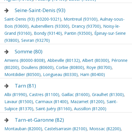
Seine-Saint-Denis (93)
Saint-Denis (93) (93200-9321)
,
Montreuil (93100)
,
Aulnay-sous-
Bois (93600)
,
Aubervilliers (93300)
,
Drancy (93700)
,
Noisy-le-
Grand (93160)
,
Bondy (93140)
,
Pantin (93500)
,
Épinay-sur-Seine
(93800)
,
Sevran (93270)
Somme (80)
Amiens (80000-8008)
,
Abbeville (80132)
,
Albert (80300)
,
Péronne
(80200)
,
Doullens (80600)
,
Corbie (80800)
,
Roye (80700)
,
Montdidier (80500)
,
Longueau (80330)
,
Ham (80400)
Tarn (81)
Albi (81990)
,
Castres (81100)
,
Gaillac (81600)
,
Graulhet (81300)
,
Lavaur (81500)
,
Carmaux (81400)
,
Mazamet (81200)
,
Saint-
Sulpice (81370)
,
Saint-Juéry (81160)
,
Aussillon (81200)
Tarn-et-Garonne (82)
Montauban (82000)
,
Castelsarrasin (82100)
,
Moissac (82200)
,