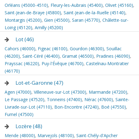
Orléans (45000-4510)
,
Fleury-les-Aubrais (45400)
,
Olivet (45160)
,
Saint-Jean-de-Braye (45800)
,
Saint-Jean-de-la-Ruelle (45140)
,
Montargis (45200)
,
Gien (45500)
,
Saran (45770)
,
Châlette-sur-
Loing (45120)
,
Amilly (45200)
Lot (46)
Cahors (46000)
,
Figeac (46100)
,
Gourdon (46300)
,
Souillac
(46200)
,
Saint-Céré (46400)
,
Gramat (46500)
,
Pradines (46090)
,
Prayssac (46220)
,
Puy-l'Évêque (46700)
,
Castelnau-Montratier
(46170)
Lot-et-Garonne (47)
Agen (47000)
,
Villeneuve-sur-Lot (47300)
,
Marmande (47200)
,
Le Passage (47520)
,
Tonneins (47400)
,
Nérac (47600)
,
Sainte-
Livrade-sur-Lot (47110)
,
Bon-Encontre (47240)
,
Boé (47550)
,
Fumel (47500)
Lozère (48)
Mende (48000)
,
Marvejols (48100)
,
Saint-Chély-d'Apcher