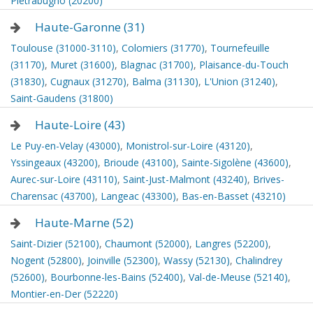
Pietrabugno (20200)
Haute-Garonne (31)
Toulouse (31000-3110)
,
Colomiers (31770)
,
Tournefeuille
(31170)
,
Muret (31600)
,
Blagnac (31700)
,
Plaisance-du-Touch
(31830)
,
Cugnaux (31270)
,
Balma (31130)
,
L'Union (31240)
,
Saint-Gaudens (31800)
Haute-Loire (43)
Le Puy-en-Velay (43000)
,
Monistrol-sur-Loire (43120)
,
Yssingeaux (43200)
,
Brioude (43100)
,
Sainte-Sigolène (43600)
,
Aurec-sur-Loire (43110)
,
Saint-Just-Malmont (43240)
,
Brives-
Charensac (43700)
,
Langeac (43300)
,
Bas-en-Basset (43210)
Haute-Marne (52)
Saint-Dizier (52100)
,
Chaumont (52000)
,
Langres (52200)
,
Nogent (52800)
,
Joinville (52300)
,
Wassy (52130)
,
Chalindrey
(52600)
,
Bourbonne-les-Bains (52400)
,
Val-de-Meuse (52140)
,
Montier-en-Der (52220)