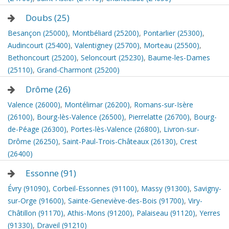
Doubs (25)
Besançon (25000)
,
Montbéliard (25200)
,
Pontarlier (25300)
,
Audincourt (25400)
,
Valentigney (25700)
,
Morteau (25500)
,
Bethoncourt (25200)
,
Seloncourt (25230)
,
Baume-les-Dames
(25110)
,
Grand-Charmont (25200)
Drôme (26)
Valence (26000)
,
Montélimar (26200)
,
Romans-sur-Isère
(26100)
,
Bourg-lès-Valence (26500)
,
Pierrelatte (26700)
,
Bourg-
de-Péage (26300)
,
Portes-lès-Valence (26800)
,
Livron-sur-
Drôme (26250)
,
Saint-Paul-Trois-Châteaux (26130)
,
Crest
(26400)
Essonne (91)
Évry (91090)
,
Corbeil-Essonnes (91100)
,
Massy (91300)
,
Savigny-
sur-Orge (91600)
,
Sainte-Geneviève-des-Bois (91700)
,
Viry-
Châtillon (91170)
,
Athis-Mons (91200)
,
Palaiseau (91120)
,
Yerres
(91330)
,
Draveil (91210)