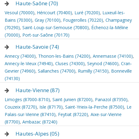
Haute-Saône (70)
Vesoul (70000)
,
Héricourt (70400)
,
Luré (70200)
,
Luxeuil-les-
Bains (70300)
,
Gray (70100)
,
Fougerolles (70220)
,
Champagney
(70290)
,
Saint-Loup-sur-Semouse (70800)
,
Échenoz-la-Méline
(70000)
,
Port-sur-Saône (70170)
Haute-Savoie (74)
Annecy (74000)
,
Thonon-les-Bains (74200)
,
Annemasse (74100)
,
Annecy-le-Vieux (74940)
,
Cluses (74300)
,
Seynod (74600)
,
Cran-
Gevrier (74960)
,
Sallanches (74700)
,
Rumilly (74150)
,
Bonneville
(74130)
Haute-Vienne (87)
Limoges (87000-8710)
,
Saint-Junien (87200)
,
Panazol (87350)
,
Couzeix (87270)
,
Isle (87170)
,
Saint-Yrieix-la-Perche (87500)
,
Le
Palais-sur-Vienne (87410)
,
Feytiat (87220)
,
Aixe-sur-Vienne
(87700)
,
Ambazac (87240)
Hautes-Alpes (05)