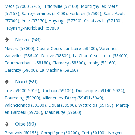
Metz (57000-5705)
,
Thionville (57100)
,
Montigny-lès-Metz
(57158)
,
Sarreguemines (57200)
,
Forbach (57600)
,
Saint-Avold
(57500)
,
Yutz (57970)
,
Hayange (57700)
,
Creutzwald (57150)
,
Freyming-Merlebach (57800)
Nièvre (58)
Nevers (58000)
,
Cosne-Cours-sur-Loire (58200)
,
Varennes-
Vauzelles (58640)
,
Decize (58300)
,
La Charité-sur-Loire (58400)
,
Fourchambault (58180)
,
Clamecy (58500)
,
Imphy (58160)
,
Garchizy (58600)
,
La Machine (58260)
Nord (59)
Lille (59000-5916)
,
Roubaix (59100)
,
Dunkerque (59140-5924)
,
Tourcoing (59200)
,
Villeneuve-d'Ascq (59491-5949)
,
Valenciennes (59300)
,
Douai (59500)
,
Wattrelos (59150)
,
Marcq-
en-Baroeul (59700)
,
Maubeuge (59600)
Oise (60)
Beauvais (60155)
,
Compiègne (60200)
,
Creil (60100)
,
Nogent-