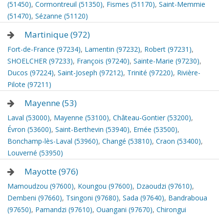
(51450)
,
Cormontreuil (51350)
,
Fismes (51170)
,
Saint-Memmie
(51470)
,
Sézanne (51120)
Martinique (972)
Fort-de-France (97234)
,
Lamentin (97232)
,
Robert (97231)
,
SHOELCHER (97233)
,
François (97240)
,
Sainte-Marie (97230)
,
Ducos (97224)
,
Saint-Joseph (97212)
,
Trinité (97220)
,
Rivière-
Pilote (97211)
Mayenne (53)
Laval (53000)
,
Mayenne (53100)
,
Château-Gontier (53200)
,
Évron (53600)
,
Saint-Berthevin (53940)
,
Ernée (53500)
,
Bonchamp-lès-Laval (53960)
,
Changé (53810)
,
Craon (53400)
,
Louverné (53950)
Mayotte (976)
Mamoudzou (97600)
,
Koungou (97600)
,
Dzaoudzi (97610)
,
Dembeni (97660)
,
Tsingoni (97680)
,
Sada (97640)
,
Bandraboua
(97650)
,
Pamandzi (97610)
,
Ouangani (97670)
,
Chirongui