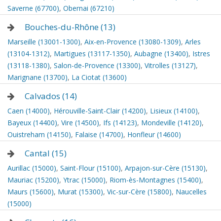
Saverne (67700)
,
Obernai (67210)
Bouches-du-Rhône (13)
Marseille (13001-1300)
,
Aix-en-Provence (13080-1309)
,
Arles
(13104-1312)
,
Martigues (13117-1350)
,
Aubagne (13400)
,
Istres
(13118-1380)
,
Salon-de-Provence (13300)
,
Vitrolles (13127)
,
Marignane (13700)
,
La Ciotat (13600)
Calvados (14)
Caen (14000)
,
Hérouville-Saint-Clair (14200)
,
Lisieux (14100)
,
Bayeux (14400)
,
Vire (14500)
,
Ifs (14123)
,
Mondeville (14120)
,
Ouistreham (14150)
,
Falaise (14700)
,
Honfleur (14600)
Cantal (15)
Aurillac (15000)
,
Saint-Flour (15100)
,
Arpajon-sur-Cère (15130)
,
Mauriac (15200)
,
Ytrac (15000)
,
Riom-ès-Montagnes (15400)
,
Maurs (15600)
,
Murat (15300)
,
Vic-sur-Cère (15800)
,
Naucelles
(15000)