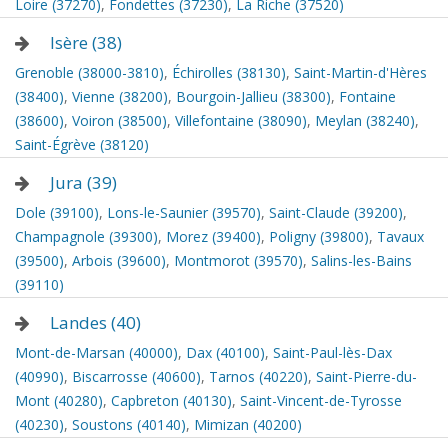
Loire (37270)
,
Fondettes (37230)
,
La Riche (37520)
Isère (38)
Grenoble (38000-3810)
,
Échirolles (38130)
,
Saint-Martin-d'Hères
(38400)
,
Vienne (38200)
,
Bourgoin-Jallieu (38300)
,
Fontaine
(38600)
,
Voiron (38500)
,
Villefontaine (38090)
,
Meylan (38240)
,
Saint-Égrève (38120)
Jura (39)
Dole (39100)
,
Lons-le-Saunier (39570)
,
Saint-Claude (39200)
,
Champagnole (39300)
,
Morez (39400)
,
Poligny (39800)
,
Tavaux
(39500)
,
Arbois (39600)
,
Montmorot (39570)
,
Salins-les-Bains
(39110)
Landes (40)
Mont-de-Marsan (40000)
,
Dax (40100)
,
Saint-Paul-lès-Dax
(40990)
,
Biscarrosse (40600)
,
Tarnos (40220)
,
Saint-Pierre-du-
Mont (40280)
,
Capbreton (40130)
,
Saint-Vincent-de-Tyrosse
(40230)
,
Soustons (40140)
,
Mimizan (40200)