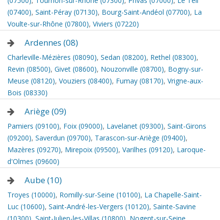
(07500)
,
Tournon-sur-Rhône (07300)
,
Privas (07000)
,
Le Teil
(07400)
,
Saint-Péray (07130)
,
Bourg-Saint-Andéol (07700)
,
La
Voulte-sur-Rhône (07800)
,
Viviers (07220)
Ardennes (08)
Charleville-Mézières (08090)
,
Sedan (08200)
,
Rethel (08300)
,
Revin (08500)
,
Givet (08600)
,
Nouzonville (08700)
,
Bogny-sur-
Meuse (08120)
,
Vouziers (08400)
,
Fumay (08170)
,
Vrigne-aux-
Bois (08330)
Ariège (09)
Pamiers (09100)
,
Foix (09000)
,
Lavelanet (09300)
,
Saint-Girons
(09200)
,
Saverdun (09700)
,
Tarascon-sur-Ariège (09400)
,
Mazères (09270)
,
Mirepoix (09500)
,
Varilhes (09120)
,
Laroque-
d'Olmes (09600)
Aube (10)
Troyes (10000)
,
Romilly-sur-Seine (10100)
,
La Chapelle-Saint-
Luc (10600)
,
Saint-André-les-Vergers (10120)
,
Sainte-Savine
(10300)
,
Saint-Julien-les-Villas (10800)
,
Nogent-sur-Seine