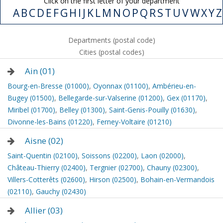
Click on the first letter of your department
A
B
C
D
E
F
G
H
I
J
K
L
M
N
O
P
Q
R
S
T
U
V
W
X
Y
Departments (postal code)
Cities (postal codes)
Ain (01)
Bourg-en-Bresse (01000)
,
Oyonnax (01100)
,
Ambérieu-en-
Bugey (01500)
,
Bellegarde-sur-Valserine (01200)
,
Gex (01170)
,
Miribel (01700)
,
Belley (01300)
,
Saint-Genis-Pouilly (01630)
,
Divonne-les-Bains (01220)
,
Ferney-Voltaire (01210)
Aisne (02)
Saint-Quentin (02100)
,
Soissons (02200)
,
Laon (02000)
,
Château-Thierry (02400)
,
Tergnier (02700)
,
Chauny (02300)
,
Villers-Cotterêts (02600)
,
Hirson (02500)
,
Bohain-en-Vermandois
(02110)
,
Gauchy (02430)
Allier (03)