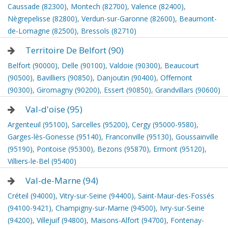
Caussade (82300)
,
Montech (82700)
,
Valence (82400)
,
Nègrepelisse (82800)
,
Verdun-sur-Garonne (82600)
,
Beaumont-
de-Lomagne (82500)
,
Bressols (82710)
Territoire De Belfort (90)
Belfort (90000)
,
Delle (90100)
,
Valdoie (90300)
,
Beaucourt
(90500)
,
Bavilliers (90850)
,
Danjoutin (90400)
,
Offemont
(90300)
,
Giromagny (90200)
,
Essert (90850)
,
Grandvillars (90600)
Val-d'oise (95)
Argenteuil (95100)
,
Sarcelles (95200)
,
Cergy (95000-9580)
,
Garges-lès-Gonesse (95140)
,
Franconville (95130)
,
Goussainville
(95190)
,
Pontoise (95300)
,
Bezons (95870)
,
Ermont (95120)
,
Villiers-le-Bel (95400)
Val-de-Marne (94)
Créteil (94000)
,
Vitry-sur-Seine (94400)
,
Saint-Maur-des-Fossés
(94100-9421)
,
Champigny-sur-Marne (94500)
,
Ivry-sur-Seine
(94200)
,
Villejuif (94800)
,
Maisons-Alfort (94700)
,
Fontenay-