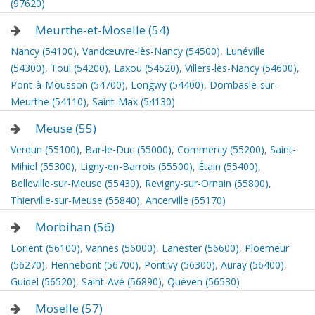
(97620)
Meurthe-et-Moselle (54)
Nancy (54100)
,
Vandœuvre-lès-Nancy (54500)
,
Lunéville
(54300)
,
Toul (54200)
,
Laxou (54520)
,
Villers-lès-Nancy (54600)
,
Pont-à-Mousson (54700)
,
Longwy (54400)
,
Dombasle-sur-
Meurthe (54110)
,
Saint-Max (54130)
Meuse (55)
Verdun (55100)
,
Bar-le-Duc (55000)
,
Commercy (55200)
,
Saint-
Mihiel (55300)
,
Ligny-en-Barrois (55500)
,
Étain (55400)
,
Belleville-sur-Meuse (55430)
,
Revigny-sur-Ornain (55800)
,
Thierville-sur-Meuse (55840)
,
Ancerville (55170)
Morbihan (56)
Lorient (56100)
,
Vannes (56000)
,
Lanester (56600)
,
Ploemeur
(56270)
,
Hennebont (56700)
,
Pontivy (56300)
,
Auray (56400)
,
Guidel (56520)
,
Saint-Avé (56890)
,
Quéven (56530)
Moselle (57)