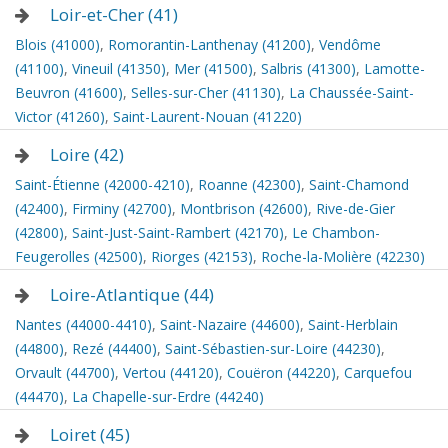
Loir-et-Cher (41)
Blois (41000)
,
Romorantin-Lanthenay (41200)
,
Vendôme
(41100)
,
Vineuil (41350)
,
Mer (41500)
,
Salbris (41300)
,
Lamotte-
Beuvron (41600)
,
Selles-sur-Cher (41130)
,
La Chaussée-Saint-
Victor (41260)
,
Saint-Laurent-Nouan (41220)
Loire (42)
Saint-Étienne (42000-4210)
,
Roanne (42300)
,
Saint-Chamond
(42400)
,
Firminy (42700)
,
Montbrison (42600)
,
Rive-de-Gier
(42800)
,
Saint-Just-Saint-Rambert (42170)
,
Le Chambon-
Feugerolles (42500)
,
Riorges (42153)
,
Roche-la-Molière (42230)
Loire-Atlantique (44)
Nantes (44000-4410)
,
Saint-Nazaire (44600)
,
Saint-Herblain
(44800)
,
Rezé (44400)
,
Saint-Sébastien-sur-Loire (44230)
,
Orvault (44700)
,
Vertou (44120)
,
Couëron (44220)
,
Carquefou
(44470)
,
La Chapelle-sur-Erdre (44240)
Loiret (45)