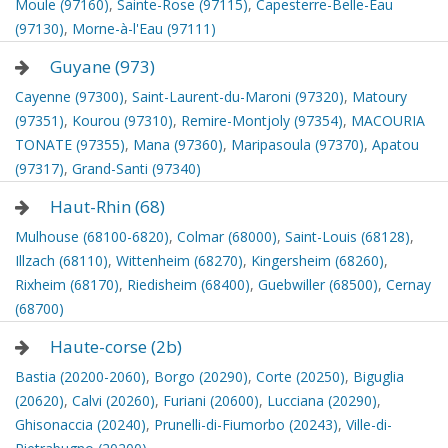
Moule (97160)
,
Sainte-Rose (97115)
,
Capesterre-Belle-Eau
(97130)
,
Morne-à-l'Eau (97111)
Guyane (973)
Cayenne (97300)
,
Saint-Laurent-du-Maroni (97320)
,
Matoury
(97351)
,
Kourou (97310)
,
Remire-Montjoly (97354)
,
MACOURIA
TONATE (97355)
,
Mana (97360)
,
Maripasoula (97370)
,
Apatou
(97317)
,
Grand-Santi (97340)
Haut-Rhin (68)
Mulhouse (68100-6820)
,
Colmar (68000)
,
Saint-Louis (68128)
,
Illzach (68110)
,
Wittenheim (68270)
,
Kingersheim (68260)
,
Rixheim (68170)
,
Riedisheim (68400)
,
Guebwiller (68500)
,
Cernay
(68700)
Haute-corse (2b)
Bastia (20200-2060)
,
Borgo (20290)
,
Corte (20250)
,
Biguglia
(20620)
,
Calvi (20260)
,
Furiani (20600)
,
Lucciana (20290)
,
Ghisonaccia (20240)
,
Prunelli-di-Fiumorbo (20243)
,
Ville-di-