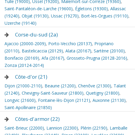
Tulle (19000)
,
Ussel (19200)
,
Malemort-sur-Corrèze (19360)
,
Saint-Pantaléon-de-Larche (19600)
,
Égletons (19300)
,
Allassac
(19240)
,
Objat (19130)
,
Ussac (19270)
,
Bort-les-Orgues (19110)
,
Uzerche (19140)
Corse-du-sud (2a)
Ajaccio (20000-2009)
,
Porto-Vecchio (20137)
,
Propriano
(20110)
,
Bastelicaccia (20129)
,
Alata (20167)
,
Sartène (20100)
,
Bonifacio (20169)
,
Afa (20167)
,
Grosseto-Prugna (20128-2016)
,
Zonza (20124-2014)
Côte-d'or (21)
Dijon (21000-2110)
,
Beaune (21200)
,
Chenôve (21300)
,
Talant
(21240)
,
Chevigny-Saint-Sauveur (21800)
,
Quetigny (21800)
,
Longvic (21600)
,
Fontaine-lès-Dijon (21121)
,
Auxonne (21130)
,
Saint-Apollinaire (21850)
Côtes-d'armor (22)
Saint-Brieuc (22000)
,
Lannion (22300)
,
Plérin (22190)
,
Lamballe