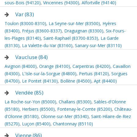
sous-Bois (94120)
,
Vincennes (94300)
,
Alfortville (94140)
Var (83)
Toulon (83000-8310)
,
La Seyne-sur-Mer (83500)
,
Hyères
(83400)
,
Fréjus (83600-8337)
,
Draguignan (83300)
,
Six-Fours-
les-Plages (83140)
,
Saint-Raphaël (83700-8353)
,
La Garde
(83130)
,
La Valette-du-Var (83160)
,
Sanary-sur-Mer (83110)
Vaucluse (84)
Avignon (84000)
,
Orange (84100)
,
Carpentras (84200)
,
Cavaillon
(84300)
,
L'Isle-sur-la-Sorgue (84800)
,
Pertuis (84120)
,
Sorgues
(84700)
,
Le Pontet (84130)
,
Bollène (84500)
,
Apt (84400)
Vendée (85)
La Roche-sur-Yon (85000)
,
Challans (85300)
,
Sables-d'Olonne
(85180)
,
Herbiers (85500)
,
Fontenay-le-Comte (85200)
,
Château-
d'Olonne (85180)
,
Olonne-sur-Mer (85340)
,
Saint-Hilaire-de-Riez
(85270)
,
Luçon (85400)
,
Chantonnay (85110)
Vienne (86)