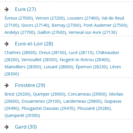
Eure (27)
Évreux (27000)
,
Vernon (27200)
,
Louviers (27400)
,
Val-de-Reuil
(27100)
,
Gisors (27140)
,
Bernay (27300)
,
Pont-Audemer (27500)
,
Andelys (27700)
,
Gaillon (27600)
,
Verneuil-sur-Avre (27130)
Eure-et-Loir (28)
Chartres (28000)
,
Dreux (28100)
,
Lucé (28110)
,
Châteaudun
(28200)
,
Vernouillet (28500)
,
Nogent-le-Rotrou (28400)
,
Mainvilliers (28300)
,
Luisant (28600)
,
Épernon (28230)
,
Lèves
(28300)
Finistère (29)
Brest (29200)
,
Quimper (29000)
,
Concarneau (29900)
,
Morlaix
(29600)
,
Douarnenez (29100)
,
Landerneau (29800)
,
Guipavas
(29490)
,
Plougastel-Daoulas (29470)
,
Plouzané (29280)
,
Quimperlé (29300)
Gard (30)