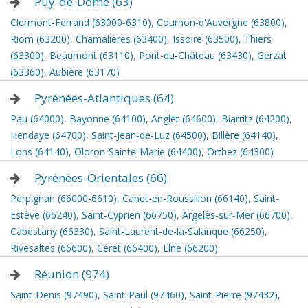
Puy-de-Dôme (63)
Clermont-Ferrand (63000-6310)
,
Cournon-d'Auvergne (63800)
,
Riom (63200)
,
Chamalières (63400)
,
Issoire (63500)
,
Thiers
(63300)
,
Beaumont (63110)
,
Pont-du-Château (63430)
,
Gerzat
(63360)
,
Aubière (63170)
Pyrénées-Atlantiques (64)
Pau (64000)
,
Bayonne (64100)
,
Anglet (64600)
,
Biarritz (64200)
,
Hendaye (64700)
,
Saint-Jean-de-Luz (64500)
,
Billère (64140)
,
Lons (64140)
,
Oloron-Sainte-Marie (64400)
,
Orthez (64300)
Pyrénées-Orientales (66)
Perpignan (66000-6610)
,
Canet-en-Roussillon (66140)
,
Saint-
Estève (66240)
,
Saint-Cyprien (66750)
,
Argelès-sur-Mer (66700)
,
Cabestany (66330)
,
Saint-Laurent-de-la-Salanque (66250)
,
Rivesaltes (66600)
,
Céret (66400)
,
Elne (66200)
Réunion (974)
Saint-Denis (97490)
,
Saint-Paul (97460)
,
Saint-Pierre (97432)
,