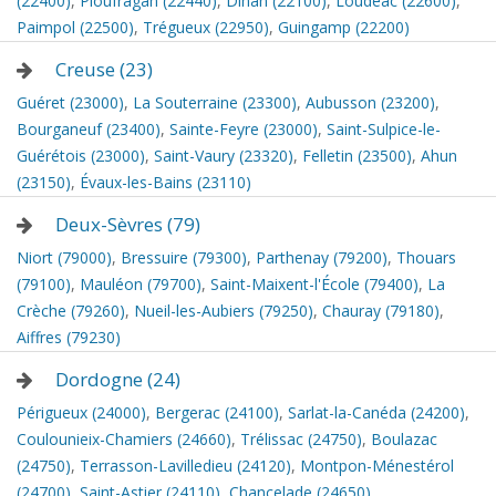
(22400)
,
Ploufragan (22440)
,
Dinan (22100)
,
Loudéac (22600)
,
Paimpol (22500)
,
Trégueux (22950)
,
Guingamp (22200)
Creuse (23)
Guéret (23000)
,
La Souterraine (23300)
,
Aubusson (23200)
,
Bourganeuf (23400)
,
Sainte-Feyre (23000)
,
Saint-Sulpice-le-
Guérétois (23000)
,
Saint-Vaury (23320)
,
Felletin (23500)
,
Ahun
(23150)
,
Évaux-les-Bains (23110)
Deux-Sèvres (79)
Niort (79000)
,
Bressuire (79300)
,
Parthenay (79200)
,
Thouars
(79100)
,
Mauléon (79700)
,
Saint-Maixent-l'École (79400)
,
La
Crèche (79260)
,
Nueil-les-Aubiers (79250)
,
Chauray (79180)
,
Aiffres (79230)
Dordogne (24)
Périgueux (24000)
,
Bergerac (24100)
,
Sarlat-la-Canéda (24200)
,
Coulounieix-Chamiers (24660)
,
Trélissac (24750)
,
Boulazac
(24750)
,
Terrasson-Lavilledieu (24120)
,
Montpon-Ménestérol
(24700)
,
Saint-Astier (24110)
,
Chancelade (24650)