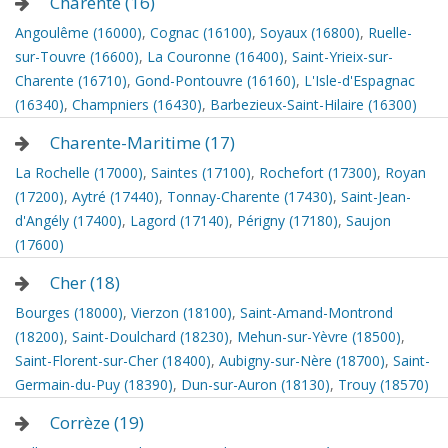
Charente (16)
Angoulême (16000)
,
Cognac (16100)
,
Soyaux (16800)
,
Ruelle-
sur-Touvre (16600)
,
La Couronne (16400)
,
Saint-Yrieix-sur-
Charente (16710)
,
Gond-Pontouvre (16160)
,
L'Isle-d'Espagnac
(16340)
,
Champniers (16430)
,
Barbezieux-Saint-Hilaire (16300)
Charente-Maritime (17)
La Rochelle (17000)
,
Saintes (17100)
,
Rochefort (17300)
,
Royan
(17200)
,
Aytré (17440)
,
Tonnay-Charente (17430)
,
Saint-Jean-
d'Angély (17400)
,
Lagord (17140)
,
Périgny (17180)
,
Saujon
(17600)
Cher (18)
Bourges (18000)
,
Vierzon (18100)
,
Saint-Amand-Montrond
(18200)
,
Saint-Doulchard (18230)
,
Mehun-sur-Yèvre (18500)
,
Saint-Florent-sur-Cher (18400)
,
Aubigny-sur-Nère (18700)
,
Saint-
Germain-du-Puy (18390)
,
Dun-sur-Auron (18130)
,
Trouy (18570)
Corrèze (19)