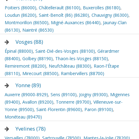
Poitiers (86000)
,
Châtellerault (86100)
,
Buxerolles (86180)
,
Loudun (86200)
,
Saint-Benoît (86) (86280)
,
Chauvigny (86300)
,
Montmorillon (86500)
,
Migné-Auxances (86440)
,
Jaunay-Clan
(86130)
,
Naintré (86530)
Vosges (88)
Épinal (88000)
,
Saint-Dié-des-Vosges (88100)
,
Gérardmer
(88400)
,
Golbey (88190)
,
Thaon-les-Vosges (88150)
,
Remiremont (88200)
,
Neufchâteau (88300)
,
Raon-l'Étape
(88110)
,
Mirecourt (88500)
,
Rambervillers (88700)
Yonne (89)
Auxerre (89000-8929)
,
Sens (89100)
,
Joigny (89300)
,
Migennes
(89400)
,
Avallon (89200)
,
Tonnerre (89700)
,
Villeneuve-sur-
Yonne (89500)
,
Saint-Florentin (89600)
,
Paron (89100)
,
Monéteau (89470)
Yvelines (78)
Versailles (78000)
,
Sartrouville (78500)
,
Mantes-la-Jolie (78200)
,