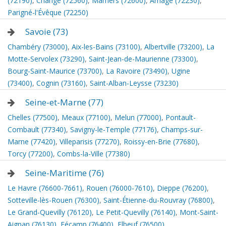
(72190)
,
Changé (72560)
,
Mamers (72600)
,
Arnage (72230)
,
Parigné-l'Évêque (72250)
Savoie (73)
Chambéry (73000)
,
Aix-les-Bains (73100)
,
Albertville (73200)
,
La
Motte-Servolex (73290)
,
Saint-Jean-de-Maurienne (73300)
,
Bourg-Saint-Maurice (73700)
,
La Ravoire (73490)
,
Ugine
(73400)
,
Cognin (73160)
,
Saint-Alban-Leysse (73230)
Seine-et-Marne (77)
Chelles (77500)
,
Meaux (77100)
,
Melun (77000)
,
Pontault-
Combault (77340)
,
Savigny-le-Temple (77176)
,
Champs-sur-
Marne (77420)
,
Villeparisis (77270)
,
Roissy-en-Brie (77680)
,
Torcy (77200)
,
Combs-la-Ville (77380)
Seine-Maritime (76)
Le Havre (76600-7661)
,
Rouen (76000-7610)
,
Dieppe (76200)
,
Sotteville-lès-Rouen (76300)
,
Saint-Étienne-du-Rouvray (76800)
,
Le Grand-Quevilly (76120)
,
Le Petit-Quevilly (76140)
,
Mont-Saint-
Aignan (76130)
,
Fécamp (76400)
,
Elbeuf (76500)