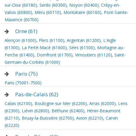
sur-Oise (60180)
,
Senlis (60300)
,
Noyon (60400)
,
Crépy-en-
Valois (60800)
,
Méru (60110)
,
Montataire (60160)
,
Pont-Sainte-
Maxence (60700)
Orne (61)
Alençon (61000)
,
Flers (61100)
,
Argentan (61200)
,
L'Aigle
(61300)
,
La Ferté-Macé (61600)
,
Sées (61500)
,
Mortagne-au-
Perche (61400)
,
Domfront (61700)
,
Vimoutiers (61120)
,
Saint-
Germain-du-Corbéis (61000)
Paris (75)
Paris (75001-7500)
Pas-de-Calais (62)
Calais (62100)
,
Boulogne-sur-Mer (62200)
,
Arras (62000)
,
Lens
(62300)
,
Liévin (62800)
,
Béthune (62400)
,
Hénin-Beaumont
(62110)
,
Bruay-la-Buissière (62700)
,
Avion (62210)
,
Carvin
(62220)