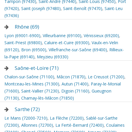
Tampon (97430)
,
Saint-André (97440)
,
Saint-Louis (97450)
,
Port
(97420)
,
Saint-Joseph (97480)
,
Saint-Benoît (97470)
,
Saint-Leu
(97436)
Rhône (69)
Lyon (69001-6900)
,
Villeurbanne (69100)
,
Vénissieux (69200)
,
Saint-Priest (69800)
,
Caluire-et-Cuire (69300)
,
Vaulx-en-Velin
(69120)
,
Bron (69500)
,
Villefranche-sur-Saône (69400)
,
Rillieux-
la-Pape (69140)
,
Meyzieu (69330)
Saône-et-Loire (71)
Chalon-sur-Saône (71100)
,
Mâcon (71870)
,
Le Creusot (71200)
,
Montceau-les-Mines (71300)
,
Autun (71400)
,
Paray-le-Monial
(71600)
,
Saint-Vallier (71230)
,
Digoin (71160)
,
Gueugnon
(71130)
,
Charnay-lès-Mâcon (71850)
Sarthe (72)
Le Mans (72000-7210)
,
La Flèche (72200)
,
Sablé-sur-Sarthe
(72300)
,
Allonnes (72700)
,
La Ferté-Bernard (72400)
,
Coulaines