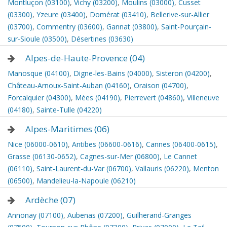
Montluçon (03100)
,
Vichy (03200)
,
Moulins (03000)
,
Cusset
(03300)
,
Yzeure (03400)
,
Domérat (03410)
,
Bellerive-sur-Allier
(03700)
,
Commentry (03600)
,
Gannat (03800)
,
Saint-Pourçain-
sur-Sioule (03500)
,
Désertines (03630)
Alpes-de-Haute-Provence (04)
Manosque (04100)
,
Digne-les-Bains (04000)
,
Sisteron (04200)
,
Château-Arnoux-Saint-Auban (04160)
,
Oraison (04700)
,
Forcalquier (04300)
,
Mées (04190)
,
Pierrevert (04860)
,
Villeneuve
(04180)
,
Sainte-Tulle (04220)
Alpes-Maritimes (06)
Nice (06000-0610)
,
Antibes (06600-0616)
,
Cannes (06400-0615)
,
Grasse (06130-0652)
,
Cagnes-sur-Mer (06800)
,
Le Cannet
(06110)
,
Saint-Laurent-du-Var (06700)
,
Vallauris (06220)
,
Menton
(06500)
,
Mandelieu-la-Napoule (06210)
Ardèche (07)
Annonay (07100)
,
Aubenas (07200)
,
Guilherand-Granges