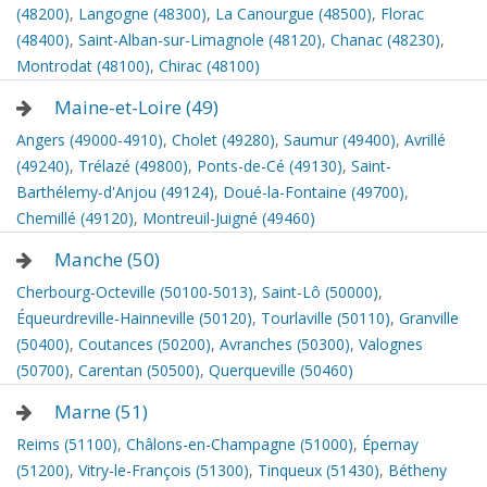
(48200)
,
Langogne (48300)
,
La Canourgue (48500)
,
Florac
(48400)
,
Saint-Alban-sur-Limagnole (48120)
,
Chanac (48230)
,
Montrodat (48100)
,
Chirac (48100)
Maine-et-Loire (49)
Angers (49000-4910)
,
Cholet (49280)
,
Saumur (49400)
,
Avrillé
(49240)
,
Trélazé (49800)
,
Ponts-de-Cé (49130)
,
Saint-
Barthélemy-d'Anjou (49124)
,
Doué-la-Fontaine (49700)
,
Chemillé (49120)
,
Montreuil-Juigné (49460)
Manche (50)
Cherbourg-Octeville (50100-5013)
,
Saint-Lô (50000)
,
Équeurdreville-Hainneville (50120)
,
Tourlaville (50110)
,
Granville
(50400)
,
Coutances (50200)
,
Avranches (50300)
,
Valognes
(50700)
,
Carentan (50500)
,
Querqueville (50460)
Marne (51)
Reims (51100)
,
Châlons-en-Champagne (51000)
,
Épernay
(51200)
,
Vitry-le-François (51300)
,
Tinqueux (51430)
,
Bétheny