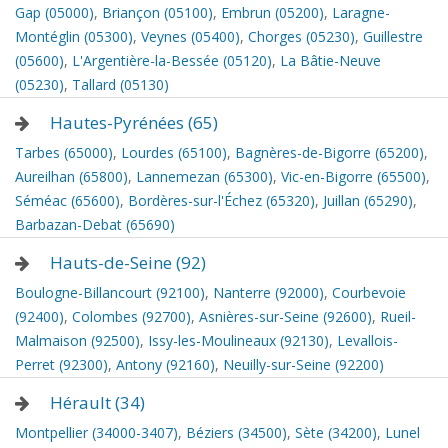
Gap (05000)
,
Briançon (05100)
,
Embrun (05200)
,
Laragne-
Montéglin (05300)
,
Veynes (05400)
,
Chorges (05230)
,
Guillestre
(05600)
,
L'Argentière-la-Bessée (05120)
,
La Bâtie-Neuve
(05230)
,
Tallard (05130)
Hautes-Pyrénées (65)
Tarbes (65000)
,
Lourdes (65100)
,
Bagnères-de-Bigorre (65200)
,
Aureilhan (65800)
,
Lannemezan (65300)
,
Vic-en-Bigorre (65500)
,
Séméac (65600)
,
Bordères-sur-l'Échez (65320)
,
Juillan (65290)
,
Barbazan-Debat (65690)
Hauts-de-Seine (92)
Boulogne-Billancourt (92100)
,
Nanterre (92000)
,
Courbevoie
(92400)
,
Colombes (92700)
,
Asnières-sur-Seine (92600)
,
Rueil-
Malmaison (92500)
,
Issy-les-Moulineaux (92130)
,
Levallois-
Perret (92300)
,
Antony (92160)
,
Neuilly-sur-Seine (92200)
Hérault (34)
Montpellier (34000-3407)
,
Béziers (34500)
,
Sète (34200)
,
Lunel