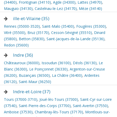
(34400)
,
Frontignan (34110)
,
Agde (34300)
,
Lattes (34970)
,
Mauguio (34130)
,
Castelnau-le-Lez (34170)
,
Mèze (34140)
ille-et-Vilaine (35)
Rennes (35000-3520)
,
Saint-Malo (35400)
,
Fougères (35300)
,
Vitré (35500)
,
Bruz (35170)
,
Cesson-Sévigné (35510)
,
Dinard
(35800)
,
Betton (35830)
,
Saint-Jacques-de-la-Lande (35136)
,
Redon (35600)
Indre (36)
Châteauroux (36000)
,
Issoudun (36100)
,
Déols (36130)
,
Le
Blanc (36300)
,
Le Poinçonnet (36330)
,
Argenton-sur-Creuse
(36200)
,
Buzançais (36500)
,
La Châtre (36400)
,
Ardentes
(36120)
,
Saint-Maur (36250)
Indre-et-Loire (37)
Tours (37000-3710)
,
Joué-lès-Tours (37300)
,
Saint-Cyr-sur-Loire
(37540)
,
Saint-Pierre-des-Corps (37700)
,
Saint-Avertin (37550)
,
Amboise (37530)
,
Chambray-lès-Tours (37170)
,
Montlouis-sur-