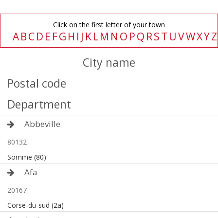
Click on the first letter of your town
A
B
C
D
E
F
G
H
I
J
K
L
M
N
O
P
Q
R
S
T
U
V
W
X
Y
City name
Postal code
Department
Abbeville
80132
Somme (80)
Afa
20167
Corse-du-sud (2a)